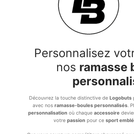
Personnalisez vot
nos
ramasse 
personnal
Découvrez la touche distinctive de
Logobuts
p
avec nos
ramasse-boules personnalisés
. P
personnalisation
où chaque
accessoire
devie
votre
passion
pour ce
sport emblé