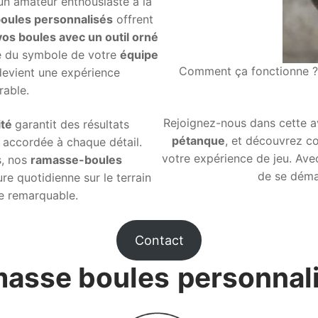
n amateur enthousiaste à la
oules personnalisés
offrent
os boules avec un outil orné
me du symbole de votre
équipe
Comment ça fonctionne ? C
devient une expérience
able.
Rejoignez-nous dans cette av
ité
garantit des résultats
pétanque
, et découvrez c
 accordée à chaque détail.
votre expérience de jeu. Av
s, nos
ramasse-boules
de se démar
re quotidienne sur le terrain
ue remarquable.
Contact
asse boules
personnal