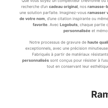
Que vous soyez un compétiteur chevronné ou u
recherche d’un
cadeau original
, nos
ramasse-b
une solution parfaite. Imaginez-vous
ramasser v
de votre nom
, d’une citation inspirante ou mê
favorite
. Avec
Logobuts
, chaque partie 
personnalisée
et mémor
Notre processus de gravure de
haute qual
exceptionnels, avec une précision minutieuse
Fabriqués à partir de matériaux résistant
personnalisés
sont conçus pour résister à l’usu
tout en conservant leur esthétiq
Ram