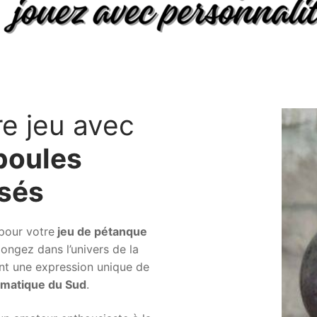
re jeu avec
boules
isés
our votre
jeu de pétanque
longez dans l’univers de la
nt une expression unique de
matique du Sud
.