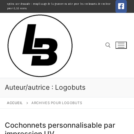
Aller
option sur demande : remplissage de la gravure en noir pour les cochonnets de couleur
pour 0,10 euros
au
contenu
Rechercher :
Auteur/autrice :
Logobuts
ACCUEIL
ARCHIVES POUR LOGOBUTS
Cochonnets personnalisable par
impression UV